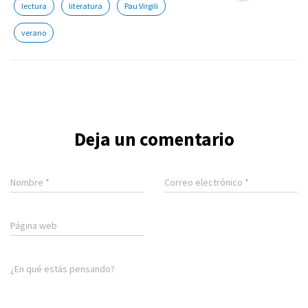
lectura
literatura
Pau Virgili
verano
Deja un comentario
Nombre
*
Correo electrónico
*
Página web
¿En qué estás pensando?