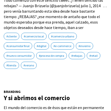
Todo comenzó con este sencillo tweet: ¿Tienen sentido las
rebajas? — Juanjo Brizuela (@juanjobrizuela) julio 1, 2014 …
pero venía barruntando esta idea desde hace bastante
tiempo: ¿REBAJAS? ¿ese momento de antaño que todo el
mundo esperaba porque esa prenda, aquel calzado, esos
objetos deseados desde hace tiempo, iban a ser
#cliente
#comercio local
#comercio urbano
#consumidor final
#digital
#e-commerce
#invierno
#nuevo consumidor
#proceso de compra
#rebajas
#retail
#tienda
#verano
BRANDING
Y si abrimos el comercio
El mundo del comercio es de ésos que están en permanente