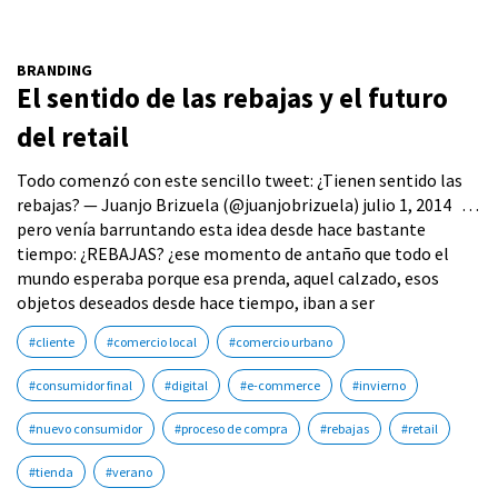
BRANDING
El sentido de las rebajas y el futuro
del retail
Todo comenzó con este sencillo tweet: ¿Tienen sentido las
rebajas? — Juanjo Brizuela (@juanjobrizuela) julio 1, 2014 …
pero venía barruntando esta idea desde hace bastante
tiempo: ¿REBAJAS? ¿ese momento de antaño que todo el
mundo esperaba porque esa prenda, aquel calzado, esos
objetos deseados desde hace tiempo, iban a ser
#cliente
#comercio local
#comercio urbano
#consumidor final
#digital
#e-commerce
#invierno
#nuevo consumidor
#proceso de compra
#rebajas
#retail
#tienda
#verano