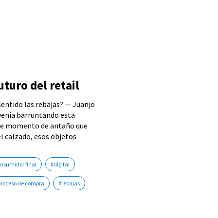
uturo del retail
entido las rebajas? — Juanjo
venía barruntando esta
ese momento de antaño que
l calzado, esos objetos
nsumidor final
#digital
proceso de compra
#rebajas