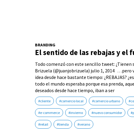
BRANDING
El sentido de las rebajas y el f
Todo comenzó con este sencillo tweet: ¿Tienen s
Brizuela (@juanjobrizuela) julio 1, 2014 …pero 
idea desde hace bastante tiempo: ¿REBAJAS? ¿
todo el mundo esperaba porque esa prenda, aque
deseados desde hace tiempo, iban a ser
#cliente
#comercio local
#comercio urbano
#co
#e-commerce
#invierno
#nuevo consumidor
#
#retail
#tienda
#verano