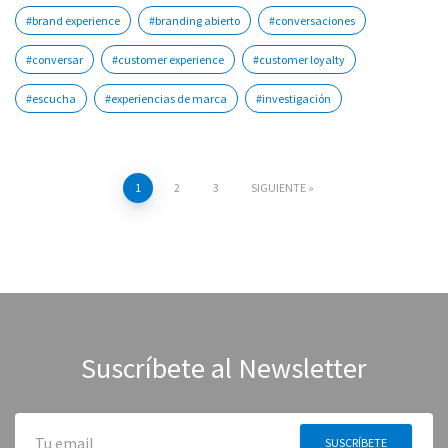
#brand experience
#branding abierto
#conversaciones
#conversar
#customer experience
#customer loyalty
#escucha
#experiencias de marca
#investigación
1
2
3
SIGUIENTE
Navegación
de
entradas
Suscríbete al Newsletter