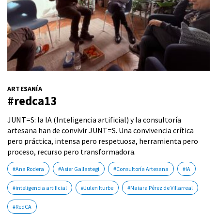
ARTESANÍA
#redca13
JUNT=S: la IA (Inteligencia artificial) y la consultoría
artesana han de convivir JUNT=S. Una convivencia crítica
pero práctica, intensa pero respetuosa, herramienta pero
proceso, recurso pero transformadora.
#Ana Rodera
#Asier Gallastegi
#Consultoría Artesana
#IA
#inteligencia artificial
#Julen Iturbe
#Naiara Pérez de Villarreal
#RedCA