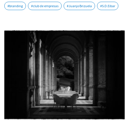
#branding
#club de empresas
#Juanjo Brizuela
#S.D.Eibar