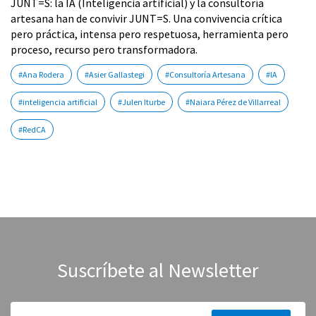
JUNT=S: la IA (Inteligencia artificial) y la consultoría
artesana han de convivir JUNT=S. Una convivencia crítica
pero práctica, intensa pero respetuosa, herramienta pero
proceso, recurso pero transformadora.
#Ana Rodera
#Asier Gallastegi
#Consultoría Artesana
#IA
#inteligencia artificial
#Julen Iturbe
#Naiara Pérez de Villarreal
#RedCA
Suscríbete al Newsletter