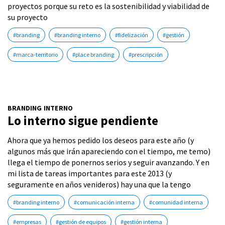
proyectos porque su reto es la sostenibilidad y viabilidad de
su proyecto
#branding
#branding interno
#fidelización
#gestión
#marca-territorio
#place branding
#prescripción
BRANDING INTERNO
Lo interno sigue pendiente
Ahora que ya hemos pedido los deseos para este año (y
algunos más que irán apareciendo con el tiempo, me temo)
llega el tiempo de ponernos serios y seguir avanzando. Y en
mi lista de tareas importantes para este 2013 (y
seguramente en años venideros) hay una que la tengo
#branding interno
#comunicación interna
#comunidad interna
#empresas
#gestión de equipos
#gestión interna