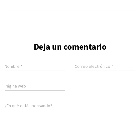
Deja un comentario
Nombre
*
Correo electrónico
*
Página web
¿En qué estás pensando?