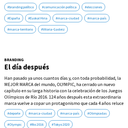
#branding político
#comunicación política
#elecciones
#España
#Euskal Hiria
#marca-ciudad
#marca-país
#marca-territorio
#Vitoria-Gasteiz
BRANDING
El día después
Han pasado ya unos cuantos días y, con toda probabilidad, la
MEJOR MARCA del mundo, OLYMPIC, ha cerrado un nuevo
capítulo en su larga historia con la celebración de los Juegos
Olímpicos de Río 2016. 124 años después esta extraordinaria
marca vuelve a copar un protagonismo que cada 4 años reluce
#deporte
#marca-ciudad
#marca-país
#Olimpiadas
#Olympic
#Rio 2016
#Tokyo 2020