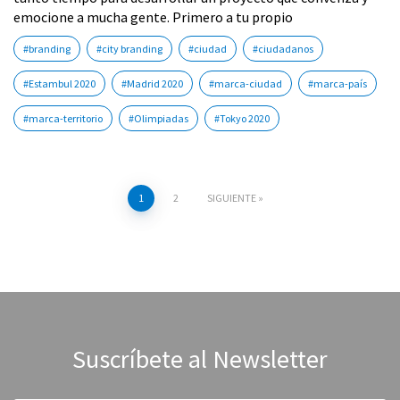
emocione a mucha gente. Primero a tu propio
#branding
#city branding
#ciudad
#ciudadanos
#Estambul 2020
#Madrid 2020
#marca-ciudad
#marca-país
#marca-territorio
#Olimpiadas
#Tokyo 2020
1
2
SIGUIENTE
Navegación
de
entradas
Suscríbete al Newsletter