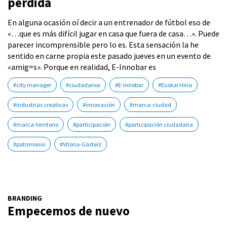
perdida
En alguna ocasión oí decir a un entrenador de fútbol eso de
«…que es más difícil jugar en casa que fuera de casa…». Puede
parecer incomprensible pero lo es. Esta sensación la he
sentido en carne propia este pasado jueves en un evento de
«amig=s». Porque en realidad, E-Innobar es
#city manager
#ciudadanos
#E-Innobar
#Euskal Hiria
#industrias creativas
#innovación
#marca-ciudad
#marca-territorio
#participación
#participación ciudadana
#patrimonio
#Vitoria-Gasteiz
BRANDING
Empecemos de nuevo