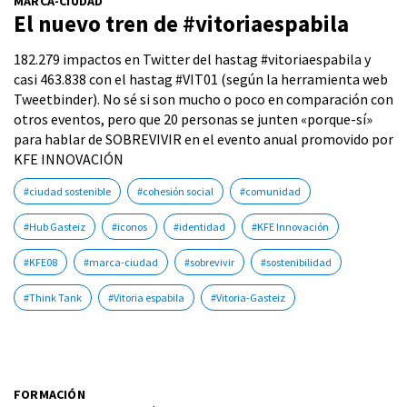
MARCA-CIUDAD
El nuevo tren de #vitoriaespabila
182.279 impactos en Twitter del hastag #vitoriaespabila y
casi 463.838 con el hastag #VIT01 (según la herramienta web
Tweetbinder). No sé si son mucho o poco en comparación con
otros eventos, pero que 20 personas se junten «porque-sí»
para hablar de SOBREVIVIR en el evento anual promovido por
KFE INNOVACIÓN
#ciudad sostenible
#cohesión social
#comunidad
#Hub Gasteiz
#iconos
#identidad
#KFE Innovación
#KFE08
#marca-ciudad
#sobrevivir
#sostenibilidad
#Think Tank
#Vitoria espabila
#Vitoria-Gasteiz
FORMACIÓN