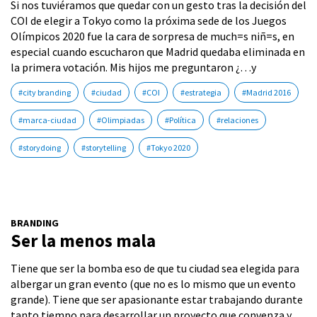
Si nos tuviéramos que quedar con un gesto tras la decisión del
COI de elegir a Tokyo como la próxima sede de los Juegos
Olímpicos 2020 fue la cara de sorpresa de much=s niñ=s, en
especial cuando escucharon que Madrid quedaba eliminada en
la primera votación. Mis hijos me preguntaron ¿…y
#city branding
#ciudad
#COI
#estrategia
#Madrid 2016
#marca-ciudad
#Olimpiadas
#Política
#relaciones
#storydoing
#storytelling
#Tokyo 2020
BRANDING
Ser la menos mala
Tiene que ser la bomba eso de que tu ciudad sea elegida para
albergar un gran evento (que no es lo mismo que un evento
grande). Tiene que ser apasionante estar trabajando durante
tanto tiempo para desarrollar un proyecto que convenza y