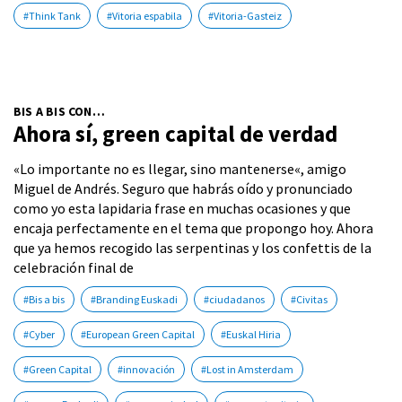
#Think Tank
#Vitoria espabila
#Vitoria-Gasteiz
BIS A BIS CON…
Ahora sí, green capital de verdad
«Lo importante no es llegar, sino mantenerse«, amigo
Miguel de Andrés. Seguro que habrás oído y pronunciado
como yo esta lapidaria frase en muchas ocasiones y que
encaja perfectamente en el tema que propongo hoy. Ahora
que ya hemos recogido las serpentinas y los confettis de la
celebración final de
#Bis a bis
#Branding Euskadi
#ciudadanos
#Civitas
#Cyber
#European Green Capital
#Euskal Hiria
#Green Capital
#innovación
#Lost in Amsterdam