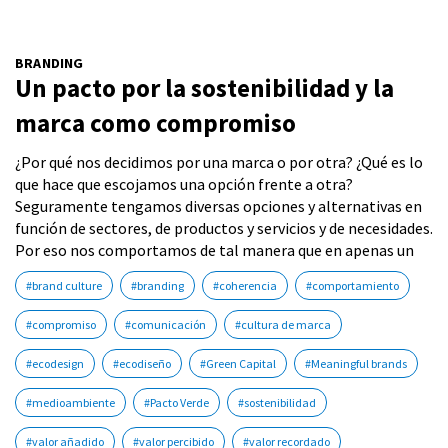
BRANDING
Un pacto por la sostenibilidad y la
marca como compromiso
¿Por qué nos decidimos por una marca o por otra? ¿Qué es lo
que hace que escojamos una opción frente a otra?
Seguramente tengamos diversas opciones y alternativas en
función de sectores, de productos y servicios y de necesidades.
Por eso nos comportamos de tal manera que en apenas un
#brand culture
#branding
#coherencia
#comportamiento
#compromiso
#comunicación
#cultura de marca
#ecodesign
#ecodiseño
#Green Capital
#Meaningful brands
#medioambiente
#Pacto Verde
#sostenibilidad
#valor añadido
#valor percibido
#valor recordado