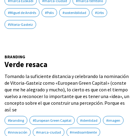
#marca Euskadi
#marca-ciudad
#marca-territorio
#Miguel de Andrés
#Polis
#sostenibilidad
#Urbs
#Vitoria-Gasteiz
BRANDING
Verde resaca
Tomando la suficiente distancia y celebrando la nominación
de Vitoria-Gasteiz como «European Green Capital» (conste
que me he alegrado y mucho), lo cierto es que con el tiempo
vuelvo a reconocer lo importante que es tener una «idea», un
concepto sobre el que construir una percepción. Porque es
así: se
#branding
#European Green Capital
#identidad
#imagen
#innovación
#marca-ciudad
#medioambiente