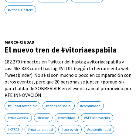
#Vitoria-Gasteiz
MARCA-CIUDAD
El nuevo tren de #vitoriaespabila
182.279 impactos en Twitter del hastag #vitoriaespabila y
casi 463.838 con el hastag #VIT01 (según la herramienta web
Tweetbinder). No sé si son mucho o poco en comparación con
otros eventos, pero que 20 personas se junten «porque-sí»
para hablar de SOBREVIVIR en el evento anual promovido por
KFE INNOVACIÓN
#ciudad sostenible
#cohesión social
#comunidad
#Hub Gasteiz
#iconos
#identidad
#KFE Innovación
#KFE08
#marca-ciudad
#sobrevivir
#sostenibilidad