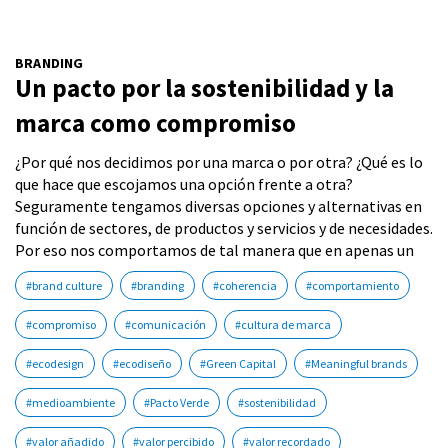
BRANDING
Un pacto por la sostenibilidad y la
marca como compromiso
¿Por qué nos decidimos por una marca o por otra? ¿Qué es lo
que hace que escojamos una opción frente a otra?
Seguramente tengamos diversas opciones y alternativas en
función de sectores, de productos y servicios y de necesidades.
Por eso nos comportamos de tal manera que en apenas un
#brand culture
#branding
#coherencia
#comportamiento
#compromiso
#comunicación
#cultura de marca
#ecodesign
#ecodiseño
#Green Capital
#Meaningful brands
#medioambiente
#Pacto Verde
#sostenibilidad
#valor añadido
#valor percibido
#valor recordado