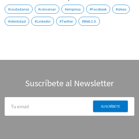
#ciudadanos
#conversar
#empresa
#Facebook
#ideas
#identidad
#Linkedin
#Twitter
#Web 2.0.
Suscríbete al Newsletter