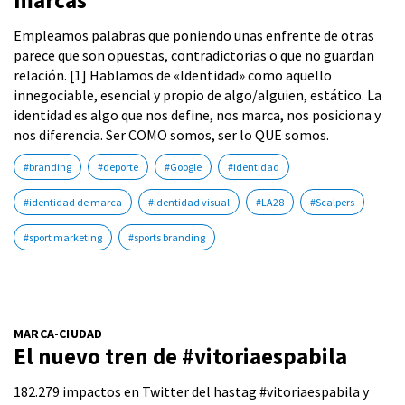
marcas
Empleamos palabras que poniendo unas enfrente de otras
parece que son opuestas, contradictorias o que no guardan
relación. [1] Hablamos de «Identidad» como aquello
innegociable, esencial y propio de algo/alguien, estático. La
identidad es algo que nos define, nos marca, nos posiciona y
nos diferencia. Ser COMO somos, ser lo QUE somos.
#branding
#deporte
#Google
#identidad
#identidad de marca
#identidad visual
#LA28
#Scalpers
#sport marketing
#sports branding
MARCA-CIUDAD
El nuevo tren de #vitoriaespabila
182.279 impactos en Twitter del hastag #vitoriaespabila y