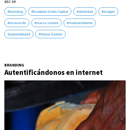
así: se
#branding
#European Green Capital
#identidad
#imagen
#innovación
#marca-ciudad
#medioambiente
#sostenibilidad
#Vitoria-Gasteiz
BRANDING
Autentificándonos en internet