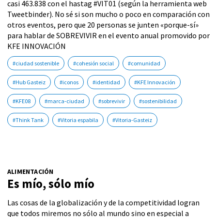
casi 463.838 con el hastag #VIT01 (según la herramienta web
Tweetbinder). No sé si son mucho o poco en comparación con
otros eventos, pero que 20 personas se junten «porque-sí»
para hablar de SOBREVIVIR en el evento anual promovido por
KFE INNOVACIÓN
#ciudad sostenible
#cohesión social
#comunidad
#Hub Gasteiz
#iconos
#identidad
#KFE Innovación
#KFE08
#marca-ciudad
#sobrevivir
#sostenibilidad
#Think Tank
#Vitoria espabila
#Vitoria-Gasteiz
ALIMENTACIÓN
Es mío, sólo mío
Las cosas de la globalización y de la competitividad logran
que todos miremos no sólo al mundo sino en especial a