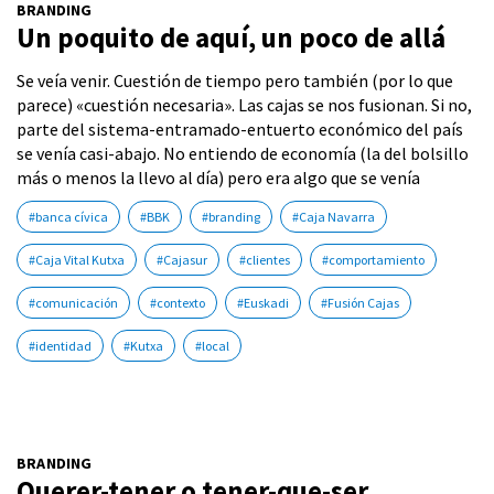
BRANDING
Un poquito de aquí, un poco de allá
Se veía venir. Cuestión de tiempo pero también (por lo que
parece) «cuestión necesaria». Las cajas se nos fusionan. Si no,
parte del sistema-entramado-entuerto económico del país
se venía casi-abajo. No entiendo de economía (la del bolsillo
más o menos la llevo al día) pero era algo que se venía
#banca cívica
#BBK
#branding
#Caja Navarra
#Caja Vital Kutxa
#Cajasur
#clientes
#comportamiento
#comunicación
#contexto
#Euskadi
#Fusión Cajas
#identidad
#Kutxa
#local
BRANDING
Querer-tener o tener-que-ser