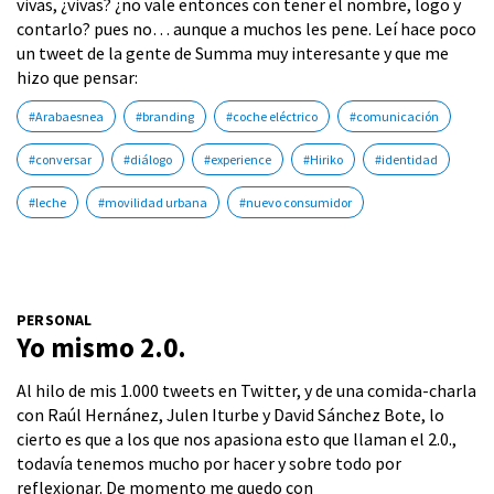
vivas, ¿vivas? ¿no vale entonces con tener el nombre, logo y
contarlo? pues no… aunque a muchos les pene. Leí hace poco
un tweet de la gente de Summa muy interesante y que me
hizo que pensar:
#Arabaesnea
#branding
#coche eléctrico
#comunicación
#conversar
#diálogo
#experience
#Hiriko
#identidad
#leche
#movilidad urbana
#nuevo consumidor
PERSONAL
Yo mismo 2.0.
Al hilo de mis 1.000 tweets en Twitter, y de una comida-charla
con Raúl Hernánez, Julen Iturbe y David Sánchez Bote, lo
cierto es que a los que nos apasiona esto que llaman el 2.0.,
todavía tenemos mucho por hacer y sobre todo por
reflexionar. De momento me quedo con