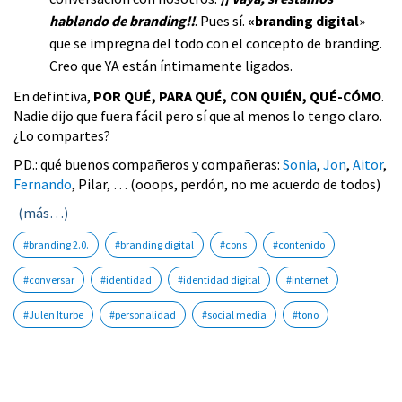
hablando de branding!!
. Pues sí.
«branding digital
»
que se impregna del todo con el concepto de branding.
Creo que YA están íntimamente ligados.
En defintiva,
POR QUÉ, PARA QUÉ, CON QUIÉN, QUÉ-CÓMO
.
Nadie dijo que fuera fácil pero sí que al menos lo tengo claro.
¿Lo compartes?
P.D.: qué buenos compañeros y compañeras:
Sonia
,
Jon
,
Aitor
,
Fernando
, Pilar, … (ooops, perdón, no me acuerdo de todos)
(más…)
#branding 2.0.
#branding digital
#cons
#contenido
#conversar
#identidad
#identidad digital
#internet
#Julen Iturbe
#personalidad
#social media
#tono