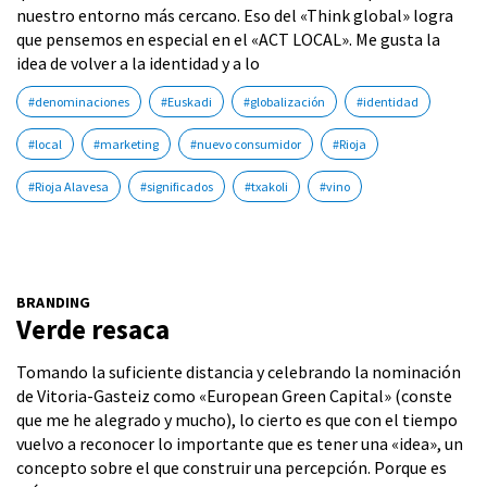
nuestro entorno más cercano. Eso del «Think global» logra
que pensemos en especial en el «ACT LOCAL». Me gusta la
idea de volver a la identidad y a lo
#denominaciones
#Euskadi
#globalización
#identidad
#local
#marketing
#nuevo consumidor
#Rioja
#Rioja Alavesa
#significados
#txakoli
#vino
BRANDING
Verde resaca
Tomando la suficiente distancia y celebrando la nominación
de Vitoria-Gasteiz como «European Green Capital» (conste
que me he alegrado y mucho), lo cierto es que con el tiempo
vuelvo a reconocer lo importante que es tener una «idea», un
concepto sobre el que construir una percepción. Porque es