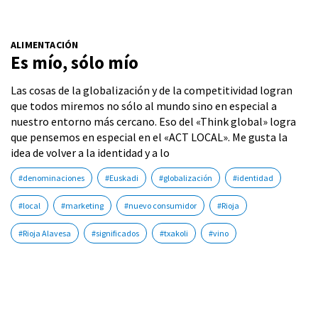
ALIMENTACIÓN
Es mío, sólo mío
Las cosas de la globalización y de la competitividad logran
que todos miremos no sólo al mundo sino en especial a
nuestro entorno más cercano. Eso del «Think global» logra
que pensemos en especial en el «ACT LOCAL». Me gusta la
idea de volver a la identidad y a lo
#denominaciones
#Euskadi
#globalización
#identidad
#local
#marketing
#nuevo consumidor
#Rioja
#Rioja Alavesa
#significados
#txakoli
#vino