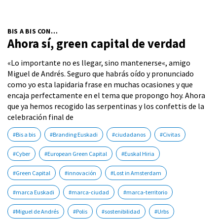
BIS A BIS CON…
Ahora sí, green capital de verdad
«Lo importante no es llegar, sino mantenerse«, amigo
Miguel de Andrés. Seguro que habrás oído y pronunciado
como yo esta lapidaria frase en muchas ocasiones y que
encaja perfectamente en el tema que propongo hoy. Ahora
que ya hemos recogido las serpentinas y los confettis de la
celebración final de
#Bis a bis
#Branding Euskadi
#ciudadanos
#Civitas
#Cyber
#European Green Capital
#Euskal Hiria
#Green Capital
#innovación
#Lost in Amsterdam
#marca Euskadi
#marca-ciudad
#marca-territorio
#Miguel de Andrés
#Polis
#sostenibilidad
#Urbs