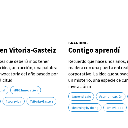
BRANDING
en Vitoria-Gasteiz
Contigo aprendí
ases que deberíamos tener
Recuerdo que hace unos años, 
 idea, una acción, una palabra
madera con una puerta entreab
convocatoria del año pasado por
corporativo. La idea que subya
licitud
un misterio, una especie de cu
invitación a
cial
#KFE Innovación
#aprendizaje
#comunicación
#sobrevivir
#Vitoria-Gasteiz
#learning by doing
#movilidad