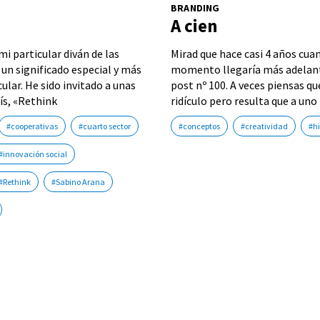
BRANDING
A cien
i particular diván de las
Mirad que hace casi 4 años cu
 un significado especial y más
momento llegaría más adelante
ular. He sido invitado a unas
post nº 100. A veces piensas q
ís, «Rethink
ridículo pero resulta que a uno 
#cooperativas
#cuarto sector
#conceptos
#creatividad
#h
#innovación social
#Rethink
#Sabino Arana