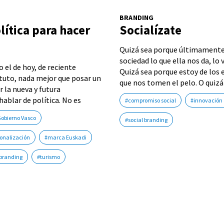
BRANDING
lítica para hacer
Socialízate
Quizá sea porque últimamente 
sociedad lo que ella nos da, l
 el de hoy, de reciente
Quizá sea porque estoy de los
tuto, nada mejor que posar un
que nos tomen el pelo. O quizá
 la nueva y futura
ablar de política. No es
#compromiso social
#innovación 
obierno Vasco
#social branding
ionalización
#marca Euskadi
 branding
#turismo