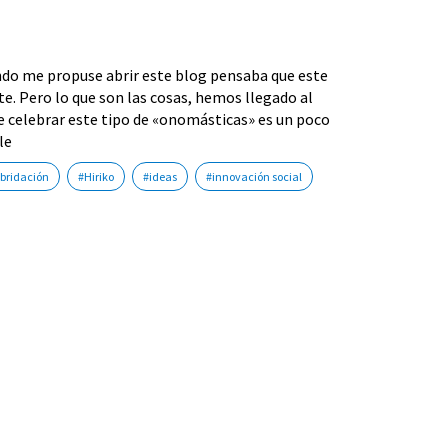
ando me propuse abrir este blog pensaba que este
. Pero lo que son las cosas, hemos llegado al
ue celebrar este tipo de «onomásticas» es un poco
le
ibridación
#Hiriko
#ideas
#innovación social