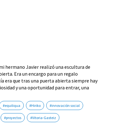
mi hermano Javier realizó una escultura de
ierta. Era un encargo para un regalo
cía era que tras una puerta abierta siempre hay
riosidad y una oportunidad para entrar, una
#equiliqua
#Hiriko
#innovación social
#proyectos
#Vitoria-Gasteiz