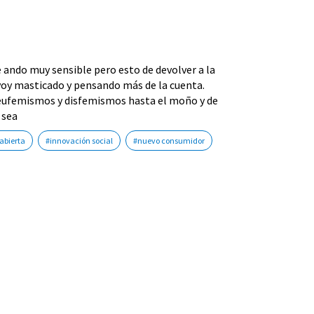
ando muy sensible pero esto de devolver a la
o voy masticado y pensando más de la cuenta.
 eufemismos y disfemismos hasta el moño y de
 sea
abierta
#innovación social
#nuevo consumidor