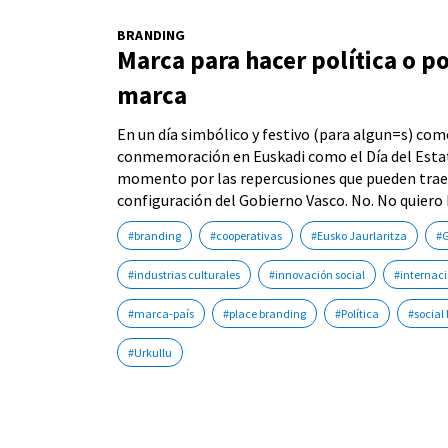
BRANDING
Marca para hacer política o po
marca
En un día simbólico y festivo (para algun=s) como
conmemoración en Euskadi como el Día del Esta
momento por las repercusiones que pueden traer
configuración del Gobierno Vasco. No. No quiero h
#branding
#cooperativas
#Eusko Jaurlaritza
#G
#industrias culturales
#innovación social
#internac
#marca-país
#place branding
#Política
#social
#Urkullu