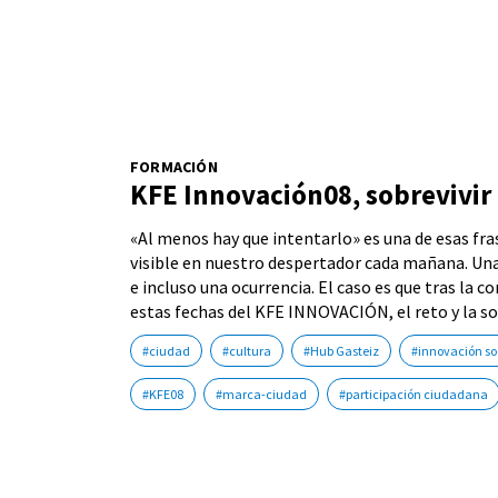
FORMACIÓN
KFE Innovación08, sobrevivir 
«Al menos hay que intentarlo» es una de esas fr
visible en nuestro despertador cada mañana. Una
e incluso una ocurrencia. El caso es que tras la 
estas fechas del KFE INNOVACIÓN, el reto y la so
#ciudad
#cultura
#Hub Gasteiz
#innovación so
#KFE08
#marca-ciudad
#participación ciudadana