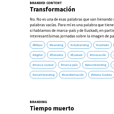
BRANDED CONTENT
Transformación
No. No es una de esas palabras que van llenando m
palabras vacías. Para mí es una palabra que tiene
si hablamos de marca-país y de Euskadi, en partic
interesantísimas jornadas sobre la imagen de pa
#Bilbao
#branding
#citybranding
#contexto
#digital
#Donostia
#Euskadi
#innovación
#marca-ciudad
#marca-país
#place branding
#smart branding
#transformación
#Vitoria-Gasteiz
BRANDING
Tiempo muerto