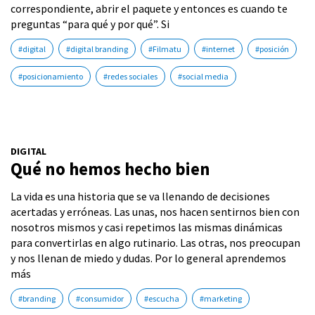
correspondiente, abrir el paquete y entonces es cuando te
preguntas “para qué y por qué”. Si
#digital
#digital branding
#Filmatu
#internet
#posición
#posicionamiento
#redes sociales
#social media
DIGITAL
Qué no hemos hecho bien
La vida es una historia que se va llenando de decisiones
acertadas y erróneas. Las unas, nos hacen sentirnos bien con
nosotros mismos y casi repetimos las mismas dinámicas
para convertirlas en algo rutinario. Las otras, nos preocupan
y nos llenan de miedo y dudas. Por lo general aprendemos
más
#branding
#consumidor
#escucha
#marketing