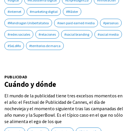
#digital
#ecosistema digital
#Enpresagintza
#innovación
#internet
#marketing digital
#Máster
#Mondragon Unibertsitatea
#own paid earned media
#personas
#redes sociales
#relaciones
#social branding
#social media
#SoLoMo
#territorios de marca
PUBLICIDAD
Cuándo y dónde
El mundo de la publicidad tiene tres excelsos momentos en
el año: el Festival de Publicidad de Cannes, el día de
nochevieja y el momento siguiente tras las campanadas del
año nuevo y la SuperBowl. Es el típico caso en el que no sólo
se alimenta el ego de los que