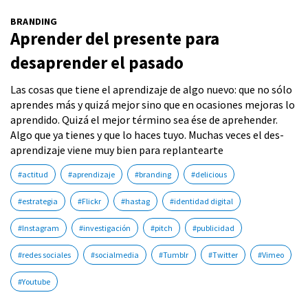
BRANDING
Aprender del presente para
desaprender el pasado
Las cosas que tiene el aprendizaje de algo nuevo: que no sólo
aprendes más y quizá mejor sino que en ocasiones mejoras lo
aprendido. Quizá el mejor término sea ése de aprehender.
Algo que ya tienes y que lo haces tuyo. Muchas veces el des-
aprendizaje viene muy bien para replantearte
#actitud
#aprendizaje
#branding
#delicious
#estrategia
#Flickr
#hastag
#identidad digital
#Instagram
#investigación
#pitch
#publicidad
#redes sociales
#socialmedia
#Tumblr
#Twitter
#Vimeo
#Youtube