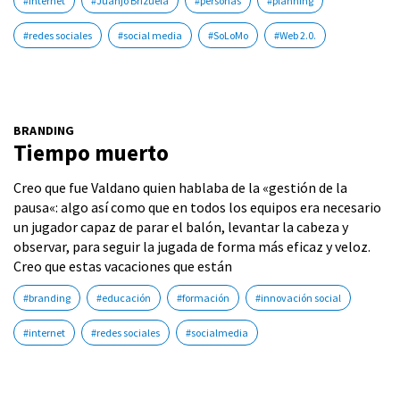
#internet
#Juanjo Brizuela
#personas
#planning
#redes sociales
#social media
#SoLoMo
#Web 2.0.
BRANDING
Tiempo muerto
Creo que fue Valdano quien hablaba de la «gestión de la
pausa«: algo así como que en todos los equipos era necesario
un jugador capaz de parar el balón, levantar la cabeza y
observar, para seguir la jugada de forma más eficaz y veloz.
Creo que estas vacaciones que están
#branding
#educación
#formación
#innovación social
#internet
#redes sociales
#socialmedia