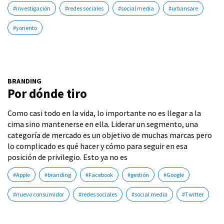
#investigación
#redes sociales
#social media
#urbansare
#yoriento
BRANDING
Por dónde tiro
Como casi todo en la vida, lo importante no es llegar a la
cima sino mantenerse en ella. Liderar un segmento, una
categoría de mercado es un objetivo de muchas marcas pero
lo complicado es qué hacer y cómo para seguir en esa
posición de privilegio. Esto ya no es
#Apple
#branding
#Facebook
#gestión
#Google
#nuevo consumidor
#redes sociales
#social media
#Twitter