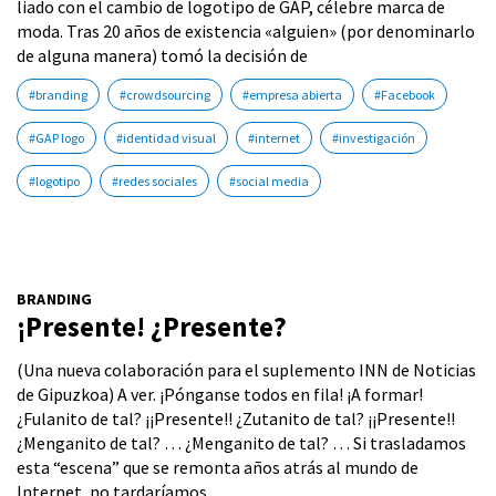
liado con el cambio de logotipo de GAP, célebre marca de
moda. Tras 20 años de existencia «alguien» (por denominarlo
de alguna manera) tomó la decisión de
#branding
#crowdsourcing
#empresa abierta
#Facebook
#GAP logo
#identidad visual
#internet
#investigación
#logotipo
#redes sociales
#social media
BRANDING
¡Presente! ¿Presente?
(Una nueva colaboración para el suplemento INN de Noticias
de Gipuzkoa) A ver. ¡Pónganse todos en fila! ¡A formar!
¿Fulanito de tal? ¡¡Presente!! ¿Zutanito de tal? ¡¡Presente!!
¿Menganito de tal? … ¿Menganito de tal? … Si trasladamos
esta “escena” que se remonta años atrás al mundo de
Internet, no tardaríamos