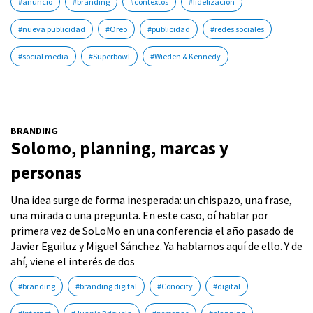
#anuncio
#branding
#contextos
#fidelización
#nueva publicidad
#Oreo
#publicidad
#redes sociales
#social media
#Superbowl
#Wieden & Kennedy
BRANDING
Solomo, planning, marcas y
personas
Una idea surge de forma inesperada: un chispazo, una frase,
una mirada o una pregunta. En este caso, oí hablar por
primera vez de SoLoMo en una conferencia el año pasado de
Javier Eguiluz y Miguel Sánchez. Ya hablamos aquí de ello. Y de
ahí, viene el interés de dos
#branding
#branding digital
#Conocity
#digital