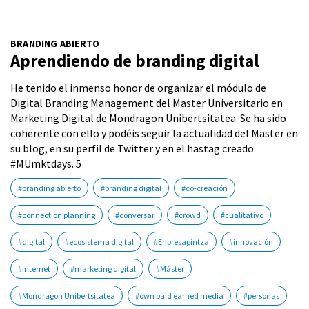
BRANDING ABIERTO
Aprendiendo de branding digital
He tenido el inmenso honor de organizar el módulo de
Digital Branding Management del Master Universitario en
Marketing Digital de Mondragon Unibertsitatea. Se ha sido
coherente con ello y podéis seguir la actualidad del Master en
su blog, en su perfil de Twitter y en el hastag creado
#MUmktdays. 5
#branding abierto
#branding digital
#co-creación
#connection planning
#conversar
#crowd
#cualitativo
#digital
#ecosistema digital
#Enpresagintza
#innovación
#internet
#marketing digital
#Máster
#Mondragon Unibertsitatea
#own paid earned media
#personas