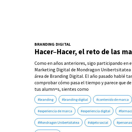
BRANDING DIGITAL
Hacer–Hacer, el reto de las ma
Como en años anteriores, sigo participando en e
Marketing Digital de Mondragon Unibertsitatea 
área de Branding Digital. El año pasado hablé t
comprobar cómo pasa el tiempo y parece que de 
tus alumn=s, sientes como
#branding
#branding digital
#contenido de marca
#experiencia de marca
#experiencia digital
#formac
#Mondragon Unibertsitatea
#objeto social
#personas