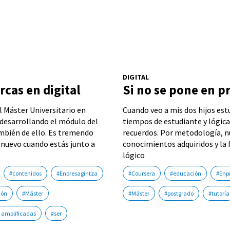
DIGITAL
rcas en digital
Si no se pone en p
l Máster Universitario en
Cuando veo a mis dos hijos est
desarrollando el módulo del
tiempos de estudiante y lógica
ambién de ello. Es tremendo
recuerdos. Por metodología, n
nuevo cuando estás junto a
conocimientos adquiridos y la f
lógico
#contenidos
#Enpresagintza
#Coursera
#educación
#Enp
ión
#Máster
#Máster
#postgrado
#tutoría
 amplificadas
#ser