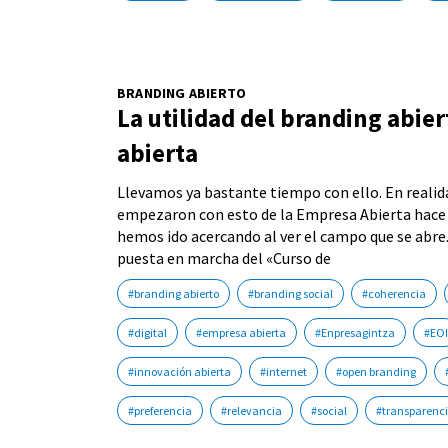
BRANDING ABIERTO
La utilidad del branding abie
abierta
Llevamos ya bastante tiempo con ello. En realida
empezaron con esto de la Empresa Abierta hace c
hemos ido acercando al ver el campo que se abre. 
puesta en marcha del «Curso de
#branding abierto
#branding social
#coherencia
#digital
#empresa abierta
#Enpresagintza
#EOI
#innovación abierta
#internet
#open branding
#preferencia
#relevancia
#social
#transparenc