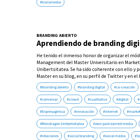
#transmedia
BRANDING ABIERTO
Aprendiendo de branding digi
He tenido el inmenso honor de organizar el mód
Management del Master Universitario en Market
Unibertsitatea. Se ha sido coherente con ello y p
Master en su blog, en su perfil de Twitter y en 
#branding abierto
#branding digital
#co-creación
#conversar
#crowd
#cualitativo
#digital
#
#Enpresagintza
#innovación
#internet
#market
#Mondragon Unibertsitatea
#own paid earned media
#relaciones
#social branding
#social media
#S