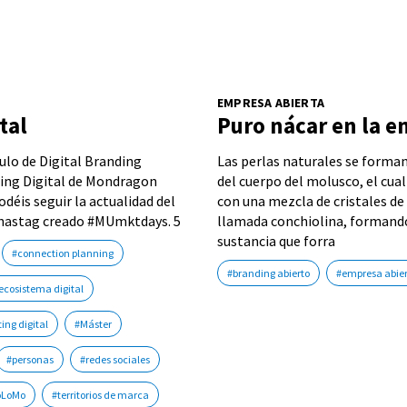
EMPRESA ABIERTA
tal
Puro nácar en la e
ulo de Digital Branding
Las perlas naturales se forman
ing Digital de Mondragon
del cuerpo del molusco, el cua
odéis seguir la actualidad del
con una mezcla de cristales de
el hastag creado #MUmktdays. 5
llamada conchiolina, formando
sustancia que forra
#connection planning
#branding abierto
#empresa abie
ecosistema digital
ing digital
#Máster
#personas
#redes sociales
oLoMo
#territorios de marca