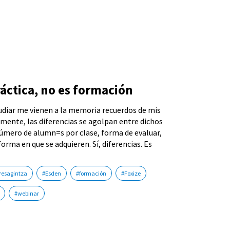
ráctica, no es formación
udiar me vienen a la memoria recuerdos de mis
mente, las diferencias se agolpan entre dichos
úmero de alumn=s por clase, forma de evaluar,
orma en que se adquieren. Sí, diferencias. Es
resagintza
#Esden
#formación
#Foxize
#webinar