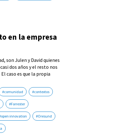
rto en la empresa
d, son Julen y David quienes
asi dos años y el resto nos
El caso es que la propia
#comunidad
#contextos
#Forrester
#open innovation
#Oresund
ia