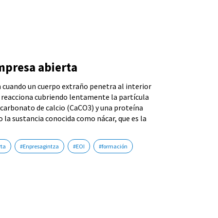
mpresa abierta
 cuando un cuerpo extraño penetra al interior
l reacciona cubriendo lentamente la partícula
 carbonato de calcio (CaCO3) y una proteína
 la sustancia conocida como nácar, que es la
rta
#Enpresagintza
#EOI
#formación