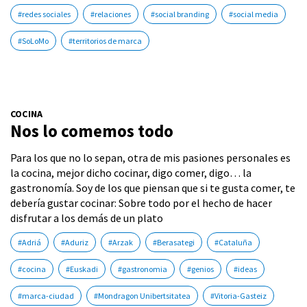
#redes sociales
#relaciones
#social branding
#social media
#SoLoMo
#territorios de marca
COCINA
Nos lo comemos todo
Para los que no lo sepan, otra de mis pasiones personales es
la cocina, mejor dicho cocinar, digo comer, digo… la
gastronomía. Soy de los que piensan que si te gusta comer, te
debería gustar cocinar: Sobre todo por el hecho de hacer
disfrutar a los demás de un plato
#Adriá
#Aduriz
#Arzak
#Berasategi
#Cataluña
#cocina
#Euskadi
#gastronomia
#genios
#ideas
#marca-ciudad
#Mondragon Unibertsitatea
#Vitoria-Gasteiz