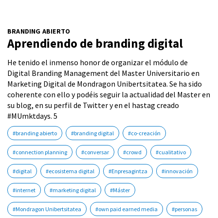
BRANDING ABIERTO
Aprendiendo de branding digital
He tenido el inmenso honor de organizar el módulo de
Digital Branding Management del Master Universitario en
Marketing Digital de Mondragon Unibertsitatea. Se ha sido
coherente con ello y podéis seguir la actualidad del Master en
su blog, en su perfil de Twitter y en el hastag creado
#MUmktdays. 5
#branding abierto
#branding digital
#co-creación
#connection planning
#conversar
#crowd
#cualitativo
#digital
#ecosistema digital
#Enpresagintza
#innovación
#internet
#marketing digital
#Máster
#Mondragon Unibertsitatea
#own paid earned media
#personas