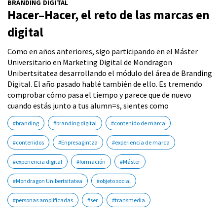
BRANDING DIGITAL
Hacer–Hacer, el reto de las marcas en
digital
Como en años anteriores, sigo participando en el Máster
Universitario en Marketing Digital de Mondragon
Unibertsitatea desarrollando el módulo del área de Branding
Digital. El año pasado hablé también de ello. Es tremendo
comprobar cómo pasa el tiempo y parece que de nuevo
cuando estás junto a tus alumn=s, sientes como
#branding
#branding digital
#contenido de marca
#contenidos
#Enpresagintza
#experiencia de marca
#experiencia digital
#formación
#Máster
#Mondragon Unibertsitatea
#objeto social
#personas amplificadas
#ser
#transmedia