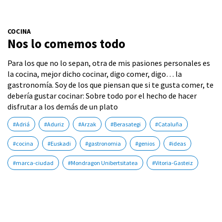
COCINA
Nos lo comemos todo
Para los que no lo sepan, otra de mis pasiones personales es
la cocina, mejor dicho cocinar, digo comer, digo… la
gastronomía. Soy de los que piensan que si te gusta comer, te
debería gustar cocinar: Sobre todo por el hecho de hacer
disfrutar a los demás de un plato
#Adriá
#Aduriz
#Arzak
#Berasategi
#Cataluña
#cocina
#Euskadi
#gastronomia
#genios
#ideas
#marca-ciudad
#Mondragon Unibertsitatea
#Vitoria-Gasteiz