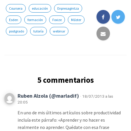
Coursera
educación
Enpresagintza
Esden
formación
Foxize
Máster
postgrado
tutoría
webinar
5 commentarios
Ruben Alzola (@marladif)
· 18/07/2013 a las
20:05
En uno de mis últimos artículos sobre productividad
incluía este párrafo: «Aprender y no hacer es
realmente no aprender. Quédate con esa frase