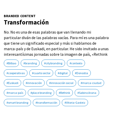
BRANDED CONTENT
Transformación
No. No es una de esas palabras que van llenando mi
particular diván de las palabras vacías. Para mí es una palabra
que tiene un significado especial y más si hablamos de
marca-país y de Euskadi, en particular. He sido invitado a unas
interesantísimas jornadas sobre la imagen de país, «Rethink
#Bilbao
#branding
#citybranding
#contexto
#cooperativas
#cuarto sector
#digital
#Donostia
#Euskadi
#innovación
#innovación social
#marca-ciudad
#marca-país
#place branding
#Rethink
#Sabino Arana
#smart branding
#transformación
#Vitoria-Gasteiz