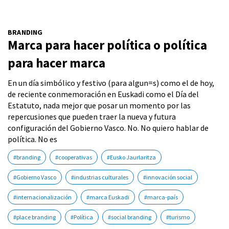
BRANDING
Marca para hacer política o política
para hacer marca
En un día simbólico y festivo (para algun=s) como el de hoy,
de reciente conmemoración en Euskadi como el Día del
Estatuto, nada mejor que posar un momento por las
repercusiones que pueden traer la nueva y futura
configuración del Gobierno Vasco. No. No quiero hablar de
política. No es
#branding
#cooperativas
#Eusko Jaurlaritza
#Gobierno Vasco
#industrias culturales
#innovación social
#internacionalización
#marca Euskadi
#marca-país
#place branding
#Política
#social branding
#turismo