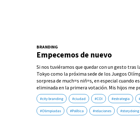
BRANDING
Empecemos de nuevo
Si nos tuviéramos que quedar con un gesto tras la
Tokyo como la próxima sede de los Juegos Olímpi
sorpresa de much=s niñ=s, en especial cuando e
eliminada en la primera votación. Mis hijos me
#city branding
#ciudad
#COI
#estrategia
#Olimpiadas
#Política
#relaciones
#storydoing