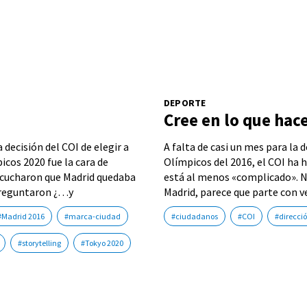
DEPORTE
Cree en lo que hac
 decisión del COI de elegir a
A falta de casi un mes para la 
cos 2020 fue la cara de
Olímpicos del 2016, el COI ha h
scucharon que Madrid quedaba
está al menos «complicado». Ni
 preguntaron ¿…y
Madrid, parece que parte con v
#Madrid 2016
#marca-ciudad
#ciudadanos
#COI
#direcci
#storytelling
#Tokyo 2020