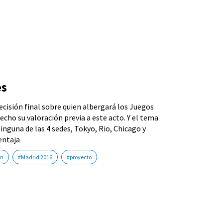
es
decisión final sobre quien albergará los Juegos
echo su valoración previa a este acto. Y el tema
nguna de las 4 sedes, Tokyo, Rio, Chicago y
entaja
ón
#Madrid 2016
#proyecto