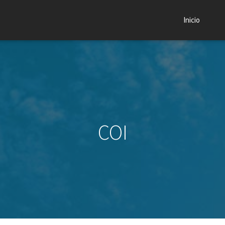
Inicio
COI