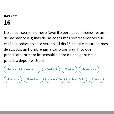
BASKET
16
No es que sea mi número favorito pero el «dieciséis» resume
de momento algunas de las cosas más sobresalientes que
están sucediendo este verano. El día 16 de este caluroso mes
de agosto, un hombre jamaicano logró un hito que
prácticamente era impensable para mucha gente que
practica deporte: Usain
#basket
#encierros
#Euskadi
#fiestas
#Mendavia
#Navarra
#Pau Gasol
#selección
#Usain Bolt
#vacas