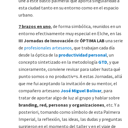
une a este basto palmeral que aporta singularidad a
esta ciudad tanto en su entorno como en el espacio
urbano.
7 brazos en uno
, de forma simbólica, reunidos en un
entorno efectivamente muy especial en Elche, en las
III Jornadas de Innovación
de
ÓPTIMA LAB
una serie
de
profesionales artesanos
, que trabajan cada día
desde la óptica de la
productividad personal
, un
concepto sintetizado en la metodología
GTD
, y que
sinceramente, conviene revisar para saber hasta qué
punto somos o no productiv=s. A estas Jornadas, allá
que me fui aceptando la invitación de su mentor, el
compañero artesano
José Miguel Bolivar
, para
tratar de aportar algo de luz al grupo y hablar sobre
branding, red, personas y organizaciones
, etc. Y a
posteriori, tomando como símbolo de esta Palmera
Imperial, la reflexión, las ideas, las dudas y preguntas
surgieron en el momento del taller y en el viaje de