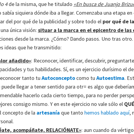
lo 4
de la misma, que he titulado
«En busca de Juanjo Brizu
sabía siquiera dónde iba a llegar. Comenzaba una etapa en «
ar del por qué de la publicidad y sobre todo el
por qué de l
 una única visión:
situar a la marca en el epicentro de las
aciones desde la marca. ¿Cómo? Dando pasos. Uno tras otro. 
es ideas que he transmitido:
alor añadido»
: Reconocer, identificar, descubrir, preguntar
pacidades y tus habilidades. Sí, es un ejercicio durísimo el
 reconocer tanto tu
Autoconcepto
como tu
Autoestima
. Es
 puede llegar a tener sentido para otr= es algo que deberíam
mendable hacerlo cada cierto tiempo, para no perder perspe
ores consigo mismo. Y en este ejercicio no vale sólo el
QU
l concepto de la
artesanía
que tanto
hemos hablado aquí
, 
rsonal.
déate, acompáñate, RELACIÓNATE»
: aun cuando da vértig