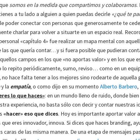
s que
somos en la medida que compartimos y colaboramos
.
tienes a tu lado a alguien a quien puedas decirle
«¿qué te pa
ble poder conectar con personas que generosamente te cede
nte charlar para volver a situarte en un espacio real. Recor
rsonal «capítulo 4» fue realizar un mapa mental con aquella
e las que quería contar…y si fuera posible que pudieran cont
uellos campos en los que «no aportas valor» y en los que es 
o lo repito periódicamente, sumo, reviso… como en un equipo
, no hace falta tener a los mejores sino rodearte de aquell
y la
empatía
, o como dijo en su momento
Alberto Barbero
,
eres lo que haces»
: en un mundo lleno de ruido, donde bien 
tra experiencia, no basta sólo con decir y contar nuestras i
es
«hacer» eso que dices
. Hoy es importante aportar valor 
es que eres innovador, innova. Si dices que haces branding, a
dos caras de las misma manera. De una etapa de mensajes p