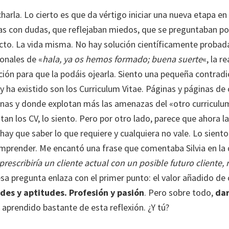
charla. Lo cierto es que da vértigo iniciar una nueva etapa e
tas con dudas, que reflejaban miedos, que se preguntaban p
o. La vida misma. No hay solución científicamente probada s
ionales de «
hala, ya os hemos formado; buena suerte
«, la r
tación para que la podáis ojearla. Siento una pequeña contra
 ha existido son los Curriculum Vitae. Páginas y páginas de 
onas y donde explotan más las amenazas del «otro curriculum
n los CV, lo siento. Pero por otro lado, parece que ahora l
hay que saber lo que requiere y cualquiera no vale. Lo sien
emprender. Me encantó una frase que comentaba Silvia en la
prescribiría un cliente actual con un posible futuro cliente
esa pregunta enlaza con el primer punto: el valor añadido de
des y aptitudes. Profesión y pasión
. Pero sobre todo,
dar
prendido bastante de esta reflexión. ¿Y tú?