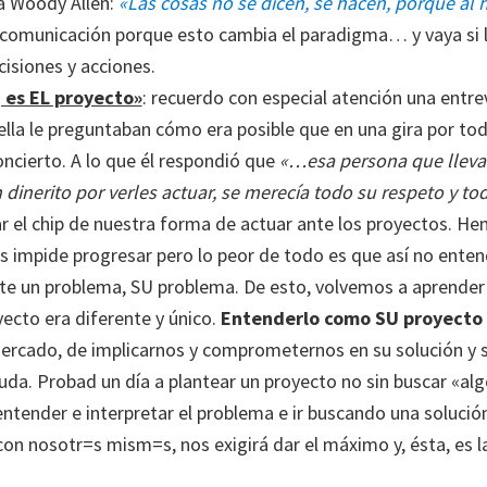
ía Woody Allen:
«Las cosas no se dicen, se hacen, porque al h
 comunicación porque esto cambia el paradigma… y vaya si 
isiones y acciones.
 es EL proyecto»
: recuerdo con especial atención una entrev
 ella le preguntaban cómo era posible que en una gira por todo
ncierto. A lo que él respondió que
«…esa persona que llevab
dinerito por verles actuar, se merecía todo su respeto y t
el chip de nuestra forma de actuar ante los proyectos. Hem
os impide progresar pero lo peor de todo es que así no ent
nte un problema, SU problema. De esto, volvemos a aprende
ecto era diferente y único.
Entenderlo como SU proyecto
mercado, de implicarnos y comprometernos en su solución y s
uda. Probad un día a plantear un proyecto no sin buscar «a
entender e interpretar el problema e ir buscando una solució
con nosotr=s mism=s, nos exigirá dar el máximo y, ésta, es la