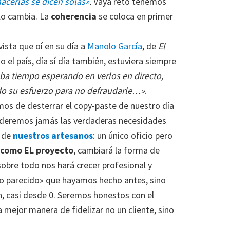
acerlas se dicen solas»
.
Vaya reto tenemos
lo cambia. La
coherencia
se coloca en primer
ista que oí en su día a
Manolo García
, de
El
 el país, día sí día también, estuviera siempre
a tiempo esperando en verlos en directo,
odo su esfuerzo para no defraudarle…»
.
os de desterrar el copy-paste de nuestro día
enderemos jamás las verdaderas necesidades
r de
nuestros artesanos
: un único oficio pero
 como EL proyecto
, cambiará la forma de
obre todo nos hará crecer profesional y
lgo parecido» que hayamos hecho antes, sino
n, casi desde 0. Seremos honestos con el
 mejor manera de fidelizar no un cliente, sino