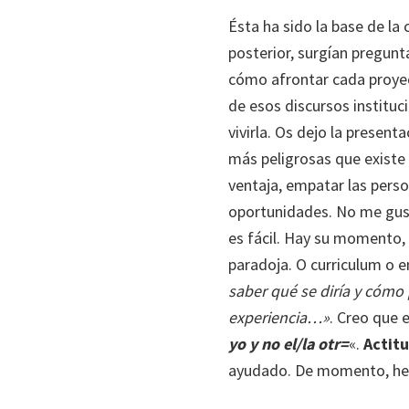
Ésta ha sido la base de la 
posterior, surgían pregun
cómo afrontar cada proyect
de esos discursos instituc
vivirla. Os dejo la presen
más peligrosas que existe y
ventaja, empatar las pers
oportunidades. No me gusta
es fácil. Hay su momento, 
paradoja. O curriculum o 
saber qué se diría y cómo 
experiencia…»
. Creo que 
yo y no el/la otr=
«.
Actitu
ayudado. De momento, he a