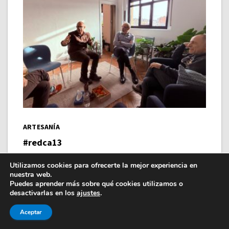
ARTESANÍA
#redca13
JUNT=S: la IA (Inteligencia artificial) y la consultoría artesana
Utilizamos cookies para ofrecerte la mejor experiencia en
han de convivir JUNT=S. Una convivencia crítica pero
nuestra web.
práctica, intensa pero respetuosa, herramienta pero
Puedes aprender más sobre qué cookies utilizamos o
proceso, recurso pero transformadora.
desactivarlas en los
ajustes
.
Aceptar