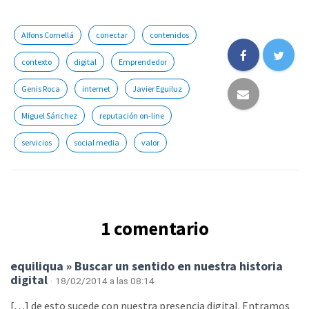
Alfons Cornellá
conectar
contenidos
contexto
digital
Emprendedor
Genis Roca
internet
Javier Eguiluz
Miguel Sánchez
reputación on-line
servicios
social media
valor
1 comentario
equiliqua » Buscar un sentido en nuestra historia
digital
· 18/02/2014 a las 08:14
[…] de esto sucede con nuestra presencia digital. Entramos