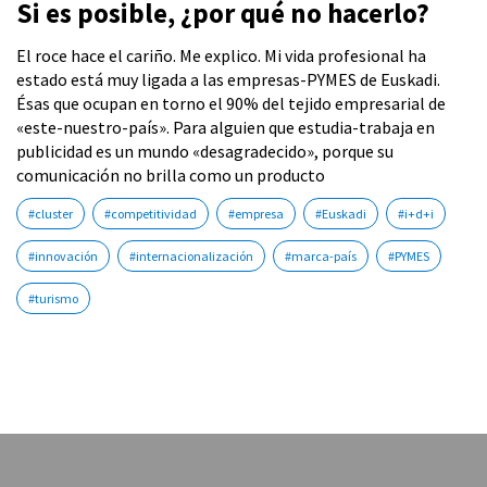
Si es posible, ¿por qué no hacerlo?
El roce hace el cariño. Me explico. Mi vida profesional ha
estado está muy ligada a las empresas-PYMES de Euskadi.
Ésas que ocupan en torno el 90% del tejido empresarial de
«este-nuestro-país». Para alguien que estudia-trabaja en
publicidad es un mundo «desagradecido», porque su
comunicación no brilla como un producto
#cluster
#competitividad
#empresa
#Euskadi
#i+d+i
#innovación
#internacionalización
#marca-país
#PYMES
#turismo