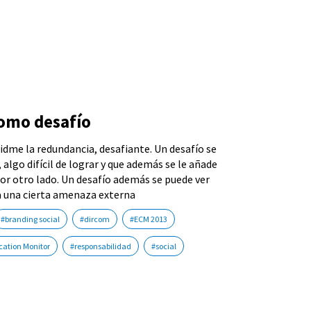
omo desafío
idme la redundancia, desafiante. Un desafío se
algo difícil de lograr y que además se le añade
por otro lado. Un desafío además se puede ver
 una cierta amenaza externa
#branding social
#dircom
#ECM 2013
ation Monitor
#responsabilidad
#social