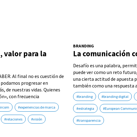
BRANDING
 valor para la
La comunicación c
Desafío es una palabra, permit
puede ver como un reto futuro, 
BER. Al final no es cuestión de
una cierta actitud de apuesta 
ue podamos progresar en
también como una respuesta a
ás, de nuestras vidas. Quienes
ón», con frecuencia
#branding
#branding digital
ircom
#experiencias de marca
#estrategia
#European Communic
#relaciones
#visión
#transparencia