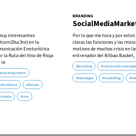
BRANDING
SocialMediaMark
muy interesantes:
Por lo que me toca y por estos
n #com20uc3m) en la
claras las funciones y las misi
Comunicación Enoturística
motivos de muchas crisis en la
 la Ruta del Vino de Rioja
entrenador del Bilbao Basket, 
 lo
#branding
#community manage
branding interno
#estrategia
#marketing
#re
ón interna
#dircom
l media
#vino