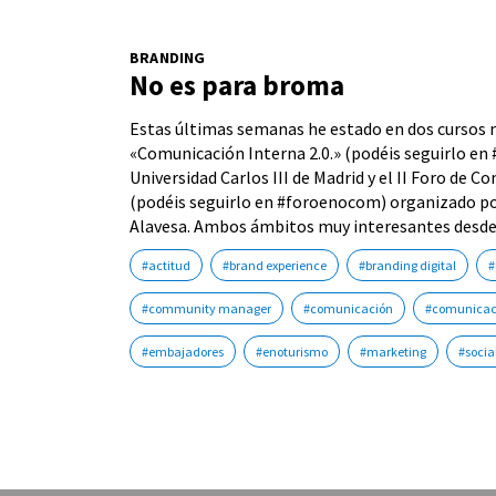
BRANDING
No es para broma
Estas últimas semanas he estado en dos cursos 
«Comunicación Interna 2.0.» (podéis seguirlo e
Universidad Carlos III de Madrid y el II Foro de 
(podéis seguirlo en #foroenocom) organizado por
Alavesa. Ambos ámbitos muy interesantes desde
#actitud
#brand experience
#branding digital
#
#community manager
#comunicación
#comunicaci
#embajadores
#enoturismo
#marketing
#socia