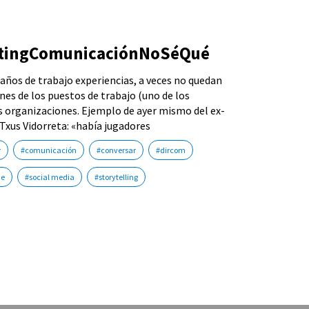
etingComunicaciónNoSéQué
 años de trabajo experiencias, a veces no quedan
ones de los puestos de trabajo (uno de los
s organizaciones. Ejemplo de ayer mismo del ex-
Txus Vidorreta: «había jugadores
r
#comunicación
#conversar
#dircom
de
#social media
#storytelling