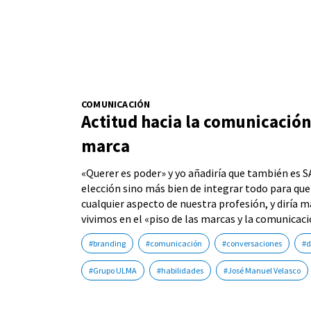
COMUNICACIÓN
Actitud hacia la comunicación,
marca
«Querer es poder» y yo añadiría que también es SA
elección sino más bien de integrar todo para q
cualquier aspecto de nuestra profesión, y diría m
vivimos en el «piso de las marcas y la comunicaci
#branding
#comunicación
#conversaciones
#d
#Grupo ULMA
#habilidades
#José Manuel Velasco