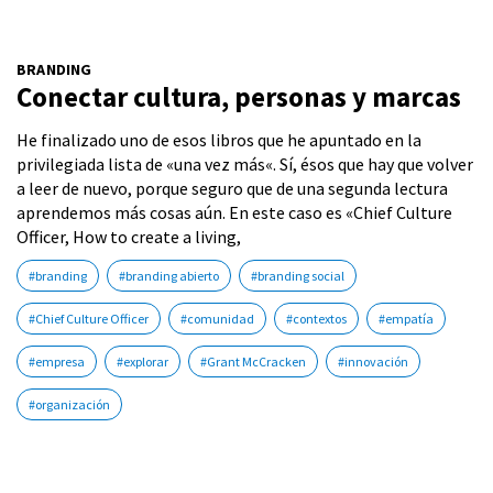
BRANDING
Conectar cultura, personas y marcas
He finalizado uno de esos libros que he apuntado en la
privilegiada lista de «una vez más«. Sí, ésos que hay que volver
a leer de nuevo, porque seguro que de una segunda lectura
aprendemos más cosas aún. En este caso es «Chief Culture
Officer, How to create a living,
#branding
#branding abierto
#branding social
#Chief Culture Officer
#comunidad
#contextos
#empatía
#empresa
#explorar
#Grant McCracken
#innovación
#organización