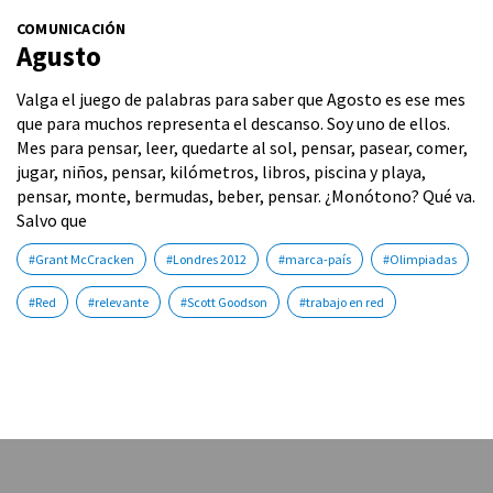
COMUNICACIÓN
Agusto
Valga el juego de palabras para saber que Agosto es ese mes
que para muchos representa el descanso. Soy uno de ellos.
Mes para pensar, leer, quedarte al sol, pensar, pasear, comer,
jugar, niños, pensar, kilómetros, libros, piscina y playa,
pensar, monte, bermudas, beber, pensar. ¿Monótono? Qué va.
Salvo que
#Grant McCracken
#Londres 2012
#marca-país
#Olimpiadas
#Red
#relevante
#Scott Goodson
#trabajo en red