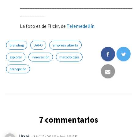
______________________________________________
__________
La foto es de Flickr, de
Telemedellín
branding
DAFO
empresa abierta
explorar
innovación
metodología
percepción
7 commentarios
Unai
· 16/12/2010 a las 10:35