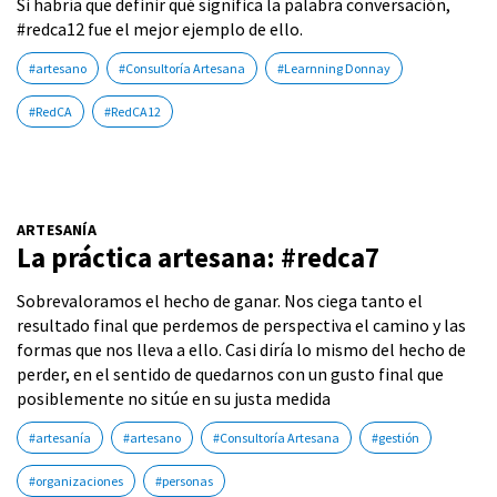
Si habría que definir qué significa la palabra conversación,
#redca12 fue el mejor ejemplo de ello.
#artesano
#Consultoría Artesana
#Learnning Donnay
#RedCA
#RedCA12
ARTESANÍA
La práctica artesana: #redca7
Sobrevaloramos el hecho de ganar. Nos ciega tanto el
resultado final que perdemos de perspectiva el camino y las
formas que nos lleva a ello. Casi diría lo mismo del hecho de
perder, en el sentido de quedarnos con un gusto final que
posiblemente no sitúe en su justa medida
#artesanía
#artesano
#Consultoría Artesana
#gestión
#organizaciones
#personas