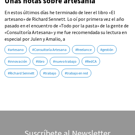
Unas notas sobre artesanía
En estos últimos días he terminado de leer el libro «El
artesano» de Richard Sennett. Lo oí por primera vez el año
pasado en el encuentro de «Todo por la pasta» de la gente de
«Consultoría Artesana» y me fue recomendada su lectura en
especial por Julen y Amalio, a
#artesano
#Consultoría Artesana
#freelance
#gestión
#innovación
#libro
#nuevo trabajo
#RedCA
#Richard Sennett
#trabajo
#trabajo en red
Suscríbete al Newsletter