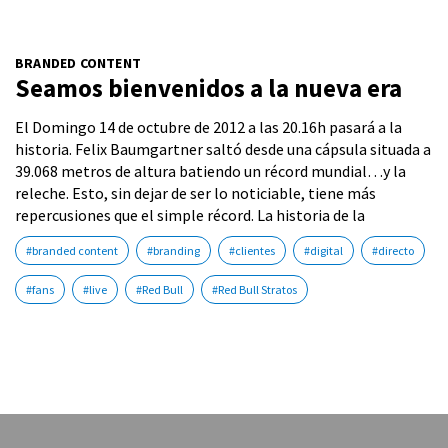
BRANDED CONTENT
Seamos bienvenidos a la nueva era
El Domingo 14 de octubre de 2012 a las 20.16h pasará a la
historia. Felix Baumgartner saltó desde una cápsula situada a
39.068 metros de altura batiendo un récord mundial…y la
releche. Esto, sin dejar de ser lo noticiable, tiene más
repercusiones que el simple récord. La historia de la
#branded content
#branding
#clientes
#digital
#directo
#fans
#live
#Red Bull
#Red Bull Stratos