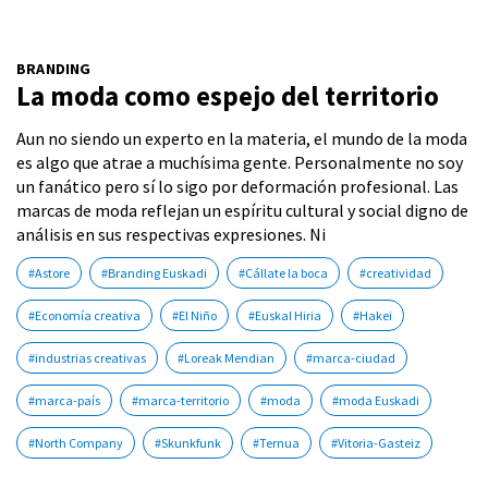
BRANDING
La moda como espejo del territorio
Aun no siendo un experto en la materia, el mundo de la moda
es algo que atrae a muchísima gente. Personalmente no soy
un fanático pero sí lo sigo por deformación profesional. Las
marcas de moda reflejan un espíritu cultural y social digno de
análisis en sus respectivas expresiones. Ni
#Astore
#Branding Euskadi
#Cállate la boca
#creatividad
#Economía creativa
#El Niño
#Euskal Hiria
#Hakei
#industrias creativas
#Loreak Mendian
#marca-ciudad
#marca-país
#marca-territorio
#moda
#moda Euskadi
#North Company
#Skunkfunk
#Ternua
#Vitoria-Gasteiz