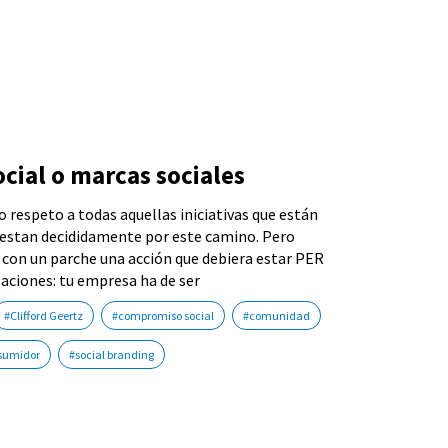
cial o marcas sociales
respeto a todas aquellas iniciativas que están
uestan decididamente por este camino. Pero
 con un parche una acción que debiera estar PER
zaciones: tu empresa ha de ser
#Clifford Geertz
#compromiso social
#comunidad
sumidor
#social branding