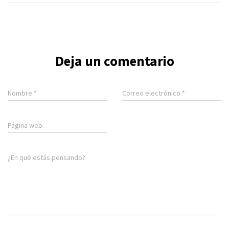
Deja un comentario
Nombre
*
Correo electrónico
*
Página web
¿En qué estás pensando?