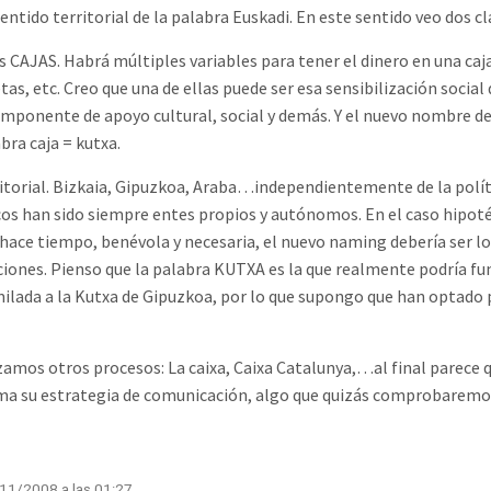
entido territorial de la palabra Euskadi. En este sentido veo dos c
as CAJAS. Habrá múltiples variables para tener el dinero en una caja
as, etc. Creo que una de ellas puede ser esa sensibilización social d
omponente de apoyo cultural, social y demás. Y el nuevo nombre deb
ra caja = kutxa.
itorial. Bizkaia, Gipuzkoa, Araba…independientemente de la políti
icos han sido siempre entes propios y autónomos. En el caso hipoté
 hace tiempo, benévola y necesaria, el nuevo naming debería ser 
ciones. Pienso que la palabra KUTXA es la que realmente podría fu
lada a la Kutxa de Gipuzkoa, por lo que supongo que han optado 
amos otros procesos: La caixa, Caixa Catalunya,…al final parece q
toma su estrategia de comunicación, algo que quizás comprobarem
/11/2008 a las 01:27