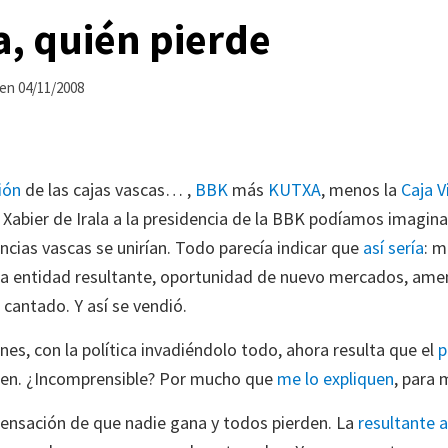
, quién pierde
en
04/11/2008
ión
de las cajas vascas… ,
BBK
más
KUTXA
, menos la
Caja V
abier de Irala a la presidencia de la BBK podíamos imaginarn
incias vascas se unirían. Todo parecía indicar que
así sería
: m
 la entidad resultante, oportunidad de nuevo mercados, ame
cantado. Y así se vendió.
nes, con la política invadiéndolo todo, ahora resulta que el
p
 tren. ¿Incomprensible? Por mucho que
me lo expliquen
, para m
sensación de que nadie gana y todos pierden. La
resultante a