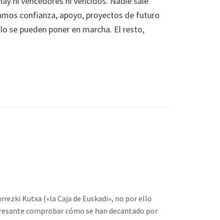
y ni vencedores ni vencidos. Nadie sale
amos confianza, apoyo, proyectos de futuro
lo se pueden poner en marcha. El resto,
rezki Kutxa («la Caja de Euskadi», no por ello
teresante comprobar cómo se han decantado por