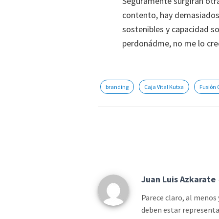
Seguramente surgirán otra
contento, hay demasiados 
sostenibles y capacidad s
perdonádme, no me lo cre
branding
Caja Vital Kutxa
Fusión 
Juan Luis Azkarate
Parece claro, al menos 
deben estar representa