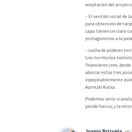
aceptación del propio s
– El sentido social de l
para obtención de tarjet
cajas tienen un claro c
protagonismo a la palab
– Lucha de poderes terr
tres territorios histór
financieros cree, desde
abarcar estas tres posi
inpepinablemente asimi
Aurrezki Kutxa.
Podemos verlo si analiz
pierde fuerza, y la re
Juanjo Brizuela
· 06