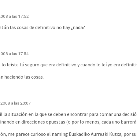
008 a las 17:52
tán las cosas de definitivo no hay ¿nada?
008 a las 17:54
lo leíste tú seguro que era definitivo y cuando lo leí yo era defini
n haciendo las cosas.
2008 a las 20:07
cil la situación en la que se deben encontrar para tomar una deci
nando en direcciones opuestas (o por lo menos, cada uno barrerá p
n, me parece curioso el naming Euskadiko Aurrezki Kutxa, por su p