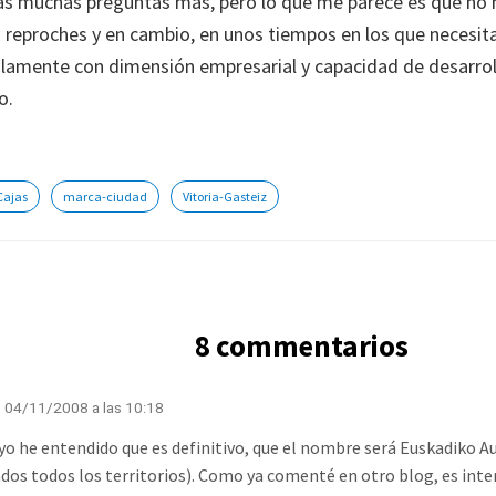
s muchas preguntas más, pero lo que me parece es que no ha
reproches y en cambio, en unos tiempos en los que necesit
olamente con dimensión empresarial y capacidad de desarrol
o.
Cajas
marca-ciudad
Vitoria-Gasteiz
8 commentarios
· 04/11/2008 a las 10:18
yo he entendido que es definitivo, que el nombre será Euskadiko Aur
dos todos los territorios). Como ya comenté en otro blog, es in