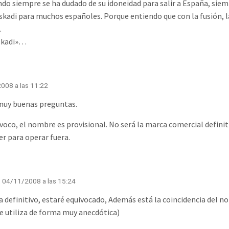
ndo siempre se ha dudado de su idoneidad para salir a España, sie
skadi para muchos españoles. Porque entiendo que con la fusión, 
.
skadi»…
008 a las 11:22
muy buenas preguntas.
ivoco, el nombre es provisional. No será la marca comercial definit
r para operar fuera.
· 04/11/2008 a las 15:24
 definitivo, estaré equivocado, Además está la coincidencia del n
e utiliza de forma muy anecdótica)