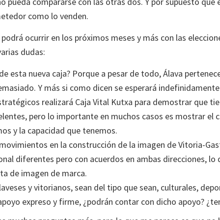
 pueda compararse con las otras dos. Y por supuesto que el 
ometedor como lo venden.
podrá ocurrir en los próximos meses y más con las eleccione
arias dudas:
de esta nueva caja? Porque a pesar de todo, Álava pertenece 
asiado. Y más si como dicen se esperará indefinidamente a 
ratégicos realizará Caja Vital Kutxa para demostrar que tie
elentes, pero lo importante en muchos casos es mostrar el c
os y la capacidad que tenemos.
movimientos en la construcción de la imagen de Vitoria-Gast
onal diferentes pero con acuerdos en ambas direcciones, lo 
sta de imagen de marca.
aveses y vitorianos, sean del tipo que sean, culturales, dep
apoyo expreso y firme, ¿podrán contar con dicho apoyo? ¿ten