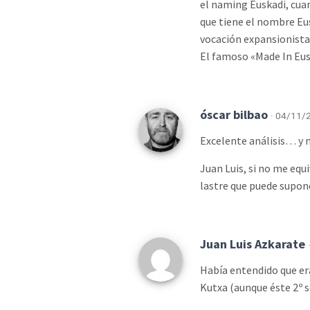
el naming Euskadi, cua
que tiene el nombre Eu
vocación expansionista
El famoso «Made In Eu
óscar bilbao
· 04/11/2
Excelente análisis… y 
Juan Luis, si no me equ
lastre que puede supone
Juan Luis Azkarate
Había entendido que era
Kutxa (aunque éste 2º s