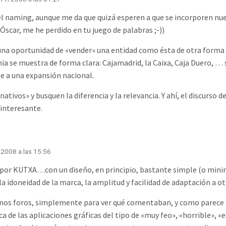
l naming, aunque me da que quizá esperen a que se incorporen nues
Óscar, me he perdido en tu juego de palabras ;-))
una oportunidad de «vender» una entidad como ésta de otra forma 
ia se muestra de forma clara: Cajamadrid, la Caixa, Caja Duero, … 
e a una expansión nacional.
tivos» y busquen la diferencia y la relevancia. Y ahí, el discurso d
 interesante.
2008 a las 15:56
por KUTXA…con un diseño, en principio, bastante simple (o minima
a idoneidad de la marca, la amplitud y facilidad de adaptación a ot
unos foros, simplemente para ver qué comentaban, y como pare
a de las aplicaciones gráficas del tipo de «muy feo», «horrible», «