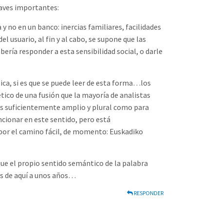
laves importantes:
 y no en un banco: inercias familiares, facilidades
el usuario, al fin y al cabo, se supone que las
ería responder a esta sensibilidad social, o darle
ca, si es que se puede leer de esta forma…los
tico de una fusión que la mayoría de analistas
los suficientemente amplio y plural como para
ncionar en este sentido, pero está
por el camino fácil, de momento: Euskadiko
ue el propio sentido semántico de la palabra
os de aquí a unos años…
RESPONDER