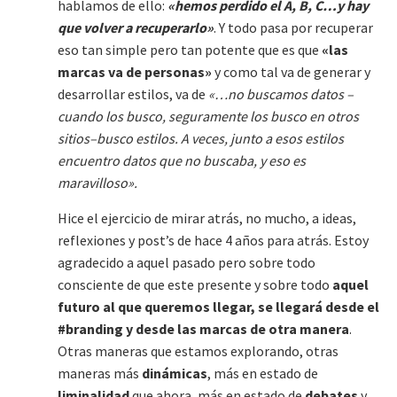
hablamos de ello:
«hemos perdido el A, B, C…y hay
que volver a recuperarlo»
. Y todo pasa por recuperar
eso tan simple pero tan potente que es que
«las
marcas va de personas»
y como tal va de generar y
desarrollar estilos, va de
«…no buscamos datos –
cuando los busco, seguramente los busco en otros
sitios–busco estilos. A veces, junto a esos estilos
encuentro datos que no buscaba, y eso es
maravilloso».
Hice el ejercicio de mirar atrás, no mucho, a ideas,
reflexiones y post’s de hace 4 años para atrás. Estoy
agradecido a aquel pasado pero sobre todo
consciente de que este presente y sobre todo
aquel
futuro al que queremos llegar, se llegará desde el
#branding y desde las marcas de otra manera
.
Otras maneras que estamos explorando, otras
maneras más
dinámicas
, más en estado de
liminalidad
que ahora, más en estado de
debates
y